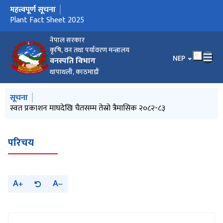
महत्त्वपूर्ण सूचना
मुख्य नेभिगेसनमा जानुहोस्
Plant Fact Sheet 2025
नेपाल सरकार
कृषि, वन तथा पर्यावरण मन्त्रालय
भाषा चयन गर्नुहोस
NEP
वनस्पति विभाग
थापाथली, काठमाडौं
मुख्य नेभिगेसनमा जानुहोस्
सूचना
स्वत प्रकाशन माघदेखि चैतसम्म तेस्रो त्रैमासिक २०८२-८३
परिचय
A
A