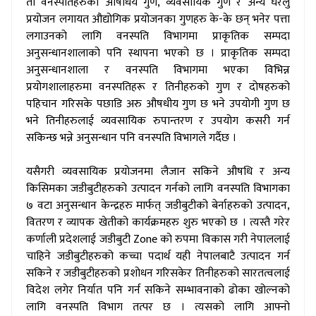
ती वनस्पतिहरुको औषधिय गुण, व्यवसायिक गुण र अन्य घरेलु
प्रयोजन लगायत औद्योगिक प्रयोजनका गुणहरु के-के छन् भनेर पत्ता
लगाउनको लागि वनस्पति विभागमा प्राकृतिक सम्पदा
अनुसन्धानशालाको पनि स्थापना भएको छ । प्राकृतिक सम्पदा
अनुसन्धानशाला र वनस्पति विभागमा भएका विभिन्न
प्रयोगशालाहरुमा वनस्पतिहरू र तिनीहरुको गुण र दोषहरुको
पहिचान गरिसके पछाडि अरु औषधीय गुण छ भने उपयोगी गुण छ
भने तिनीहरुलाई व्यवसायिक रुपान्तरण र उपयोग कसरी गर्न
सकिन्छ भन्ने अनुसन्धान पनि वनस्पति विभागले गर्दैछ ।
#
यसैगरी व्यवसायिक प्रयोजनमा लैजान सकिने औषधि र अन्य
किसिमका जडीबुटीहरुको उत्पादन गर्नको लागि वनस्पति विभागका
७ वटा अनुसन्धान केन्द्रहरु मार्फत् जडीबुटीको बेर्नाहरुको उत्पादन,
वितरण र व्यापक खेतीको कार्यक्रमहरु शुरु भएको छ । त्यस्तै गरेर
कर्णाली प्रदेशलाई जडीबुटी Zone को रुपमा विकास गरी नेपाललाई
चाहिने जडीबुटीहरुको कच्चा पदार्थ यही नेपालबाटै उत्पादन गर्न
सकिने र जडीबुटीहरुको प्रशोधन गरिसकेर तिनीहरुको सारतत्वलाई
विदेश लगेर निर्यात पनि गर्न सकिने सम्भावनाको ढोका खोल्नको
लागि वनस्पति विभाग तत्पर छ । त्यसको लागि आफ्नो