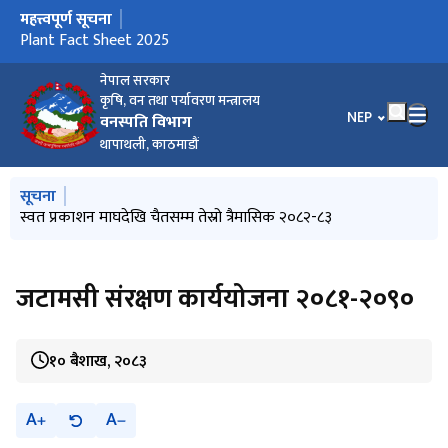
महत्त्वपूर्ण सूचना
मुख्य नेभिगेसनमा जानुहोस्
Plant Fact Sheet 2025
नेपाल सरकार
कृषि, वन तथा पर्यावरण मन्त्रालय
भाषा चयन गर्नुहोस
NEP
वनस्पति विभाग
थापाथली, काठमाडौं
मुख्य नेभिगेसनमा जानुहोस्
सूचना
स्वत प्रकाशन माघदेखि चैतसम्म तेस्रो त्रैमासिक २०८२-८३
जटामसी संरक्षण कार्ययोजना २०८१-२०९०
१० बैशाख, २०८३
A
A